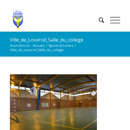
Ville_de_Louvroil_Salle_du_college
Vous êtes ici :
Accueil
/
Sports et Loisirs
/
Ville_de_Louvroil_Salle_du_college