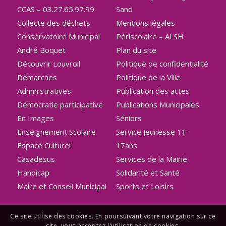
CCAS – 03.27.65.97.99
Sand
Collecte des déchets
Mentions légales
Conservatoire Municipal
Périscolaire – ALSH
André Boquet
Plan du site
Découvrir Louvroil
Politique de confidentialité
Démarches
Politique de la Ville
Administratives
Publication des actes
Démocratie participative
Publications Municipales
En Images
Séniors
Enseignement Scolaire
Service Jeunesse 11-
Espace Culturel
17ans
Casadesus
Services de la Mairie
Handicap
Solidarité et Santé
Maire et Conseil Municipal
Sports et Loisirs
Ce site utilise des cookies. En poursuivant votre navigation sur ce
site, vous acceptez l'utilisation de cookies.