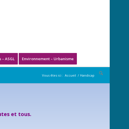
s – ASGL
Environnement – Urbanisme
Vous êtes ici :
Accueil
/
Handicap
utes et tous.