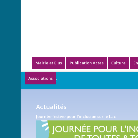
Mairie et Élus
Publication Actes
Culture
En
Associations
Handicap
Actualités
Journée festive pour l’inclusion sur le Lac