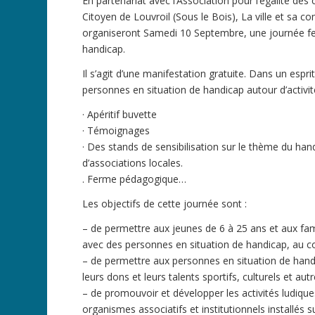
En partenariat avec l’Association pour l’égalité des
Citoyen de Louvroil (Sous le Bois), La ville et sa 
organiseront Samedi 10 Septembre, une journée fes
handicap.
Il s’agit d’une manifestation gratuite. Dans un espri
personnes en situation de handicap autour d’activité
· Apéritif buvette
· Témoignages
· Des stands de sensibilisation sur le thème du handic
d’associations locales.
. Ferme pédagogique…
Les objectifs de cette journée sont :
– de permettre aux jeunes de 6 à 25 ans et aux fam
avec des personnes en situation de handicap, au c
– de permettre aux personnes en situation de hand
leurs dons et leurs talents sportifs, culturels et autr
– de promouvoir et développer les activités ludique
organismes associatifs et institutionnels installé