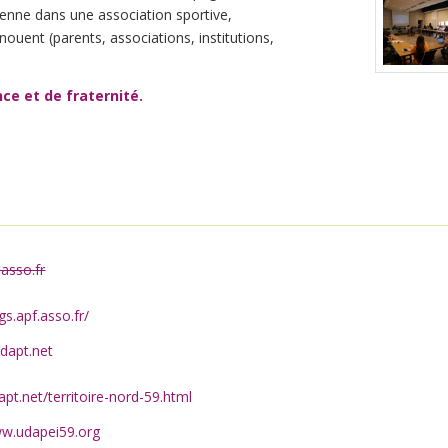
renne dans une association sportive,
nouent (parents, associations, institutions,
ce et de fraternité.
asso.fr
gs.apf.asso.fr/
dapt.net
apt.net/territoire-nord-59.html
ww.udapei59.org