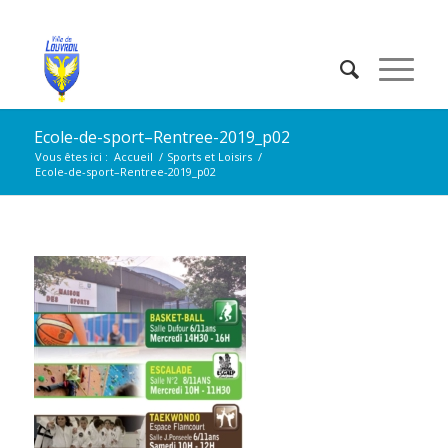
Ecole-de-sport–Rentree-2019_p02
Vous êtes ici :
Accueil
/
Sports et Loisirs
/
Ecole-de-sport–Rentree-2019_p02