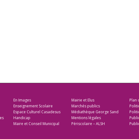
En Images
Mairie et Elus
Plan 
Enseignement Scolaire
Marchés publics
Polit
Espace Culturel Casadesus
Médiathèque George Sand
Politi
es
Handicap
Mentions légales
Publi
Maire et Conseil Municipal
Périscolaire – ALSH
Publi