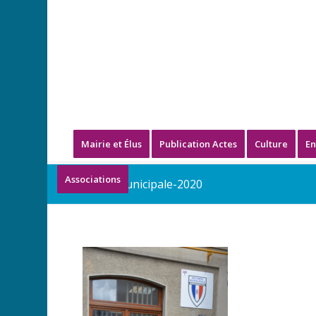
Mairie et Élus
Publication Actes
Culture
En
Associations
SECU-Municipale-2020