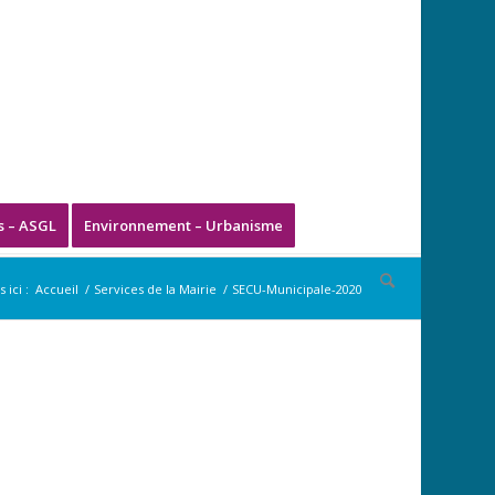
s – ASGL
Environnement – Urbanisme
 ici :
Accueil
/
Services de la Mairie
/
SECU-Municipale-2020