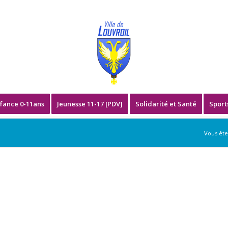
fance 0-11ans
Jeunesse 11-17 [PDV]
Solidarité et Santé
Sport
Vous êtes