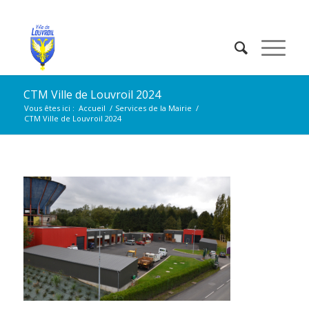
CTM Ville de Louvroil 2024
Vous êtes ici :
Accueil
/
Services de la Mairie
/
CTM Ville de Louvroil 2024