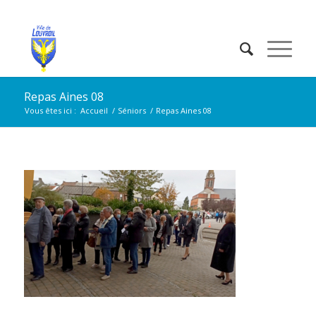
Repas Aines 08
Vous êtes ici :
Accueil
/
Séniors
/
Repas Aines 08