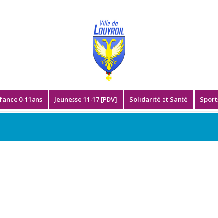
fance 0-11ans
Jeunesse 11-17 [PDV]
Solidarité et Santé
Sport