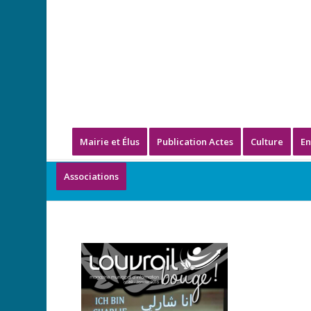
Mairie et Élus
Publication Actes
Culture
En
Associations