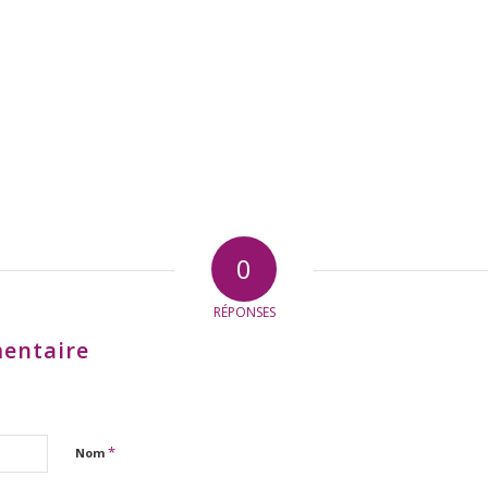
0
RÉPONSES
entaire
*
Nom