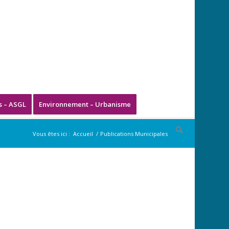
s – ASGL
Environnement – Urbanisme
Vous êtes ici :
Accueil
/
Publications Municipales