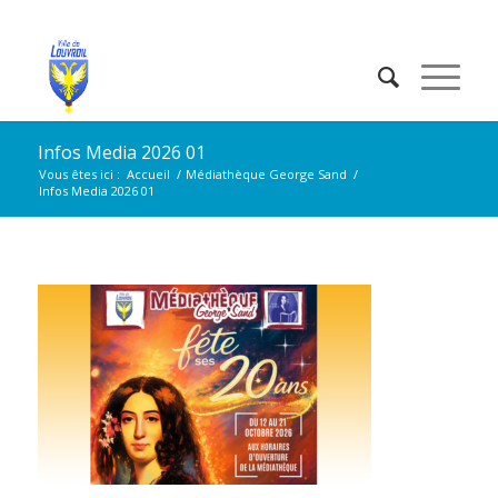
Infos Media 2026 01
Vous êtes ici :
Accueil
/
Médiathèque George Sand
/
Infos Media 2026 01