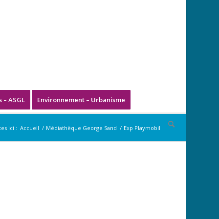
s – ASGL
Environnement – Urbanisme
es ici :
Accueil
/
Médiathèque George Sand
/
Exp Playmobil