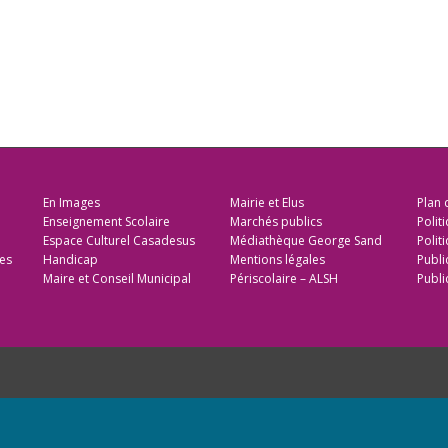
En Images
Mairie et Elus
Plan 
Enseignement Scolaire
Marchés publics
Polit
Espace Culturel Casadesus
Médiathèque George Sand
Politi
es
Handicap
Mentions légales
Publi
Maire et Conseil Municipal
Périscolaire – ALSH
Publi