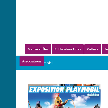
Mairie et Élus
Publication Actes
Culture
En
Associations
Exp Playmobil