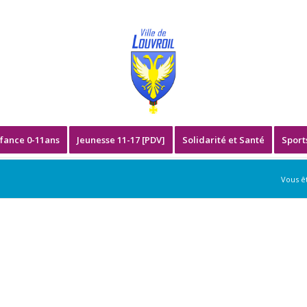
fance 0-11ans
Jeunesse 11-17 [PDV]
Solidarité et Santé
Sport
Vous êt