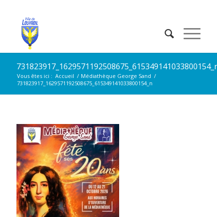
731823917_1629571192508675_615349141033800154_
Vous êtes ici :
Accueil
/
Médiathèque George Sand
/
731823917_1629571192508675_615349141033800154_n