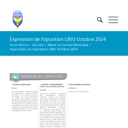
Expression de l’oposition LB93 Octobre 2024
Vous êtes ici :
Accueil
/
Maire et Conseil Municipal
/
Expression de l’oposition LB93 Octobre 2024