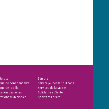
du site
Séniors
ique de confidentialité
Service Jeunesse 11-17ans
que de la Ville
Services de la Mairie
cation des actes
Solidarité et Santé
cations Municipales
Sports et Loisirs