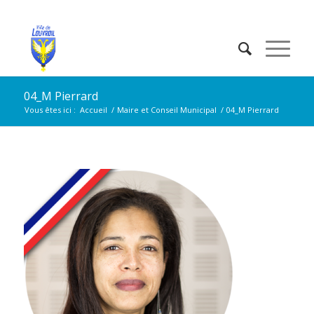
04_M Pierrard
Vous êtes ici :
Accueil
/
Maire et Conseil Municipal
/
04_M Pierrard