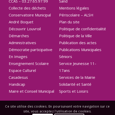
CCAS – 03.27.65.97.99
Sand
Collecte des déchets
Mentions légales
Conservatoire Municipal
Périscolaire – ALSH
André Boquet
Plan du site
Découvrir Louvroil
Politique de confidentialité
Démarches
Politique de la Ville
Administratives
Publication des actes
Démocratie participative
Publications Municipales
En Images
Séniors
Enseignement Scolaire
Service Jeunesse 11-
Espace Culturel
17ans
Casadesus
Services de la Mairie
Handicap
Solidarité et Santé
Maire et Conseil Municipal
Sports et Loisirs
Ce site utilise des cookies. En poursuivant votre navigation sur ce
site, vous acceptez l'utilisation de cookies.