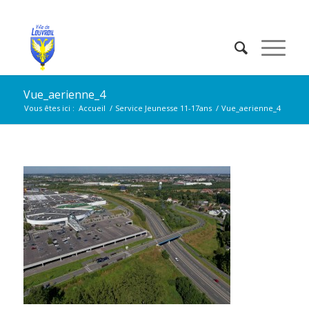
Vue_aerienne_4
Vous êtes ici :
Accueil
/
Service Jeunesse 11-17ans
/
Vue_aerienne_4