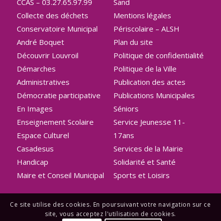
CCAS – 03.27.65.97.99
Sand
Collecte des déchets
Mentions légales
Conservatoire Municipal
Périscolaire – ALSH
André Boquet
Plan du site
Découvrir Louvroil
Politique de confidentialité
Démarches
Politique de la Ville
Administratives
Publication des actes
Démocratie participative
Publications Municipales
En Images
Séniors
Enseignement Scolaire
Service Jeunesse 11-
Espace Culturel
17ans
Casadesus
Services de la Mairie
Handicap
Solidarité et Santé
Maire et Conseil Municipal
Sports et Loisirs
Ce site utilise des cookies. En poursuivant votre navigation sur ce
site, vous acceptez l'utilisation de cookies.