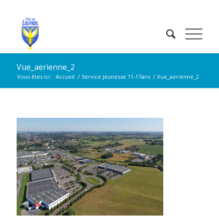
Vue_aerienne_2
Vous êtes ici :
Accueil
/
Service Jeunesse 11-17ans
/
Vue_aerienne_2