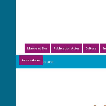
Mairie et Élus
Publication Actes
Culture
En
Associations
Blog - A la une