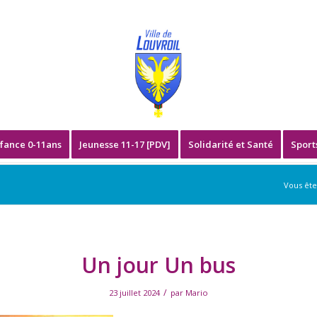
fance 0-11ans
Jeunesse 11-17 [PDV]
Solidarité et Santé
Sport
Vous êtes
Un jour Un bus
/
23 juillet 2024
par
Mario