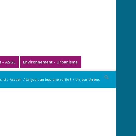
s – ASGL
Environnement – Urbanisme
 ici :
Accueil
/
Un jour, un bus, une sortie !
/
Un jour Un bus