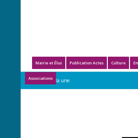
Mairie et Élus
Publication Actes
Culture
En
Associations
Blog - A la une