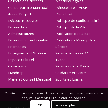
Collecte des déchets
Mentions légales
Conservatoire Municipal
Périscolaire – ALSH
André Boquet
Plan du site
Découvrir Louvroil
Politique de confidentialité
Démarches
Politique de la Ville
Administratives
Publication des actes
Démocratie participative
Publications Municipales
En Images
Séniors
Enseignement Scolaire
Service Jeunesse 11-
Espace Culturel
17ans
Casadesus
Services de la Mairie
Handicap
Solidarité et Santé
Maire et Conseil Municipal
Sports et Loisirs
Ce site utilise des cookies. En poursuivant votre navigation sur ce
site, vous acceptez l'utilisation de cookies.
OK
En savoir plus
Louvroil-2017 -
Mentions légales