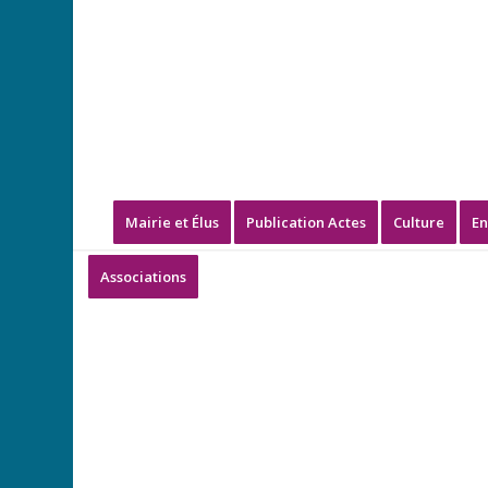
Mairie et Élus
Publication Actes
Culture
En
Associations