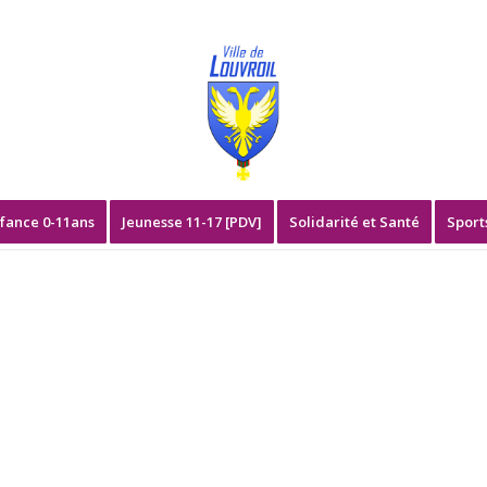
fance 0-11ans
Jeunesse 11-17 [PDV]
Solidarité et Santé
Sport