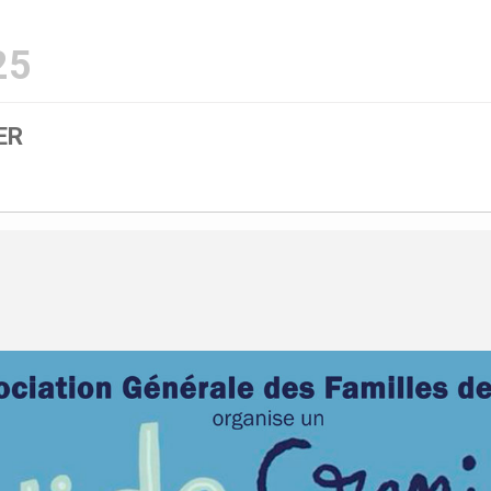
25
ER