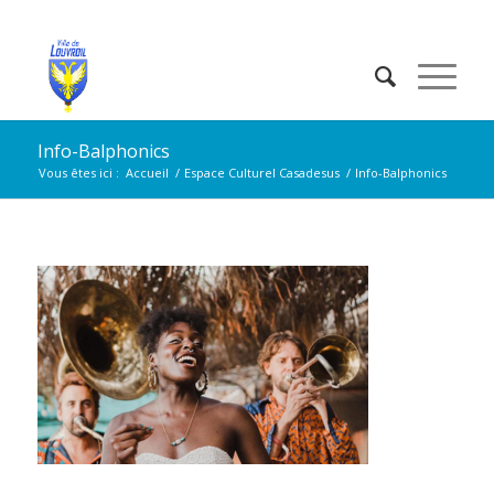
Info-Balphonics
Vous êtes ici :
Accueil
/
Espace Culturel Casadesus
/
Info-Balphonics