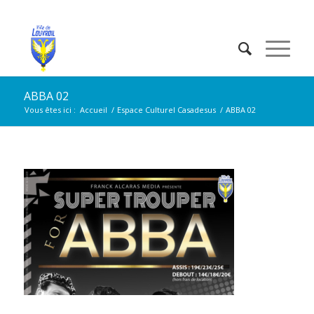
ABBA 02
Vous êtes ici :
Accueil
/
Espace Culturel Casadesus
/
ABBA 02