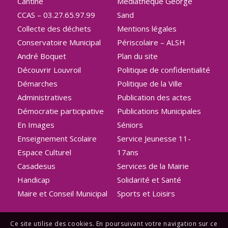
Cantine
Médiathèque George
CCAS – 03.27.65.97.99
Sand
Collecte des déchets
Mentions légales
Conservatoire Municipal
Périscolaire – ALSH
André Boquet
Plan du site
Découvrir Louvroil
Politique de confidentialité
Démarches
Politique de la Ville
Administratives
Publication des actes
Démocratie participative
Publications Municipales
En Images
Séniors
Enseignement Scolaire
Service Jeunesse 11-
Espace Culturel
17ans
Casadesus
Services de la Mairie
Handicap
Solidarité et Santé
Maire et Conseil Municipal
Sports et Loisirs
Ce site utilise des cookies. En poursuivant votre navigation sur ce