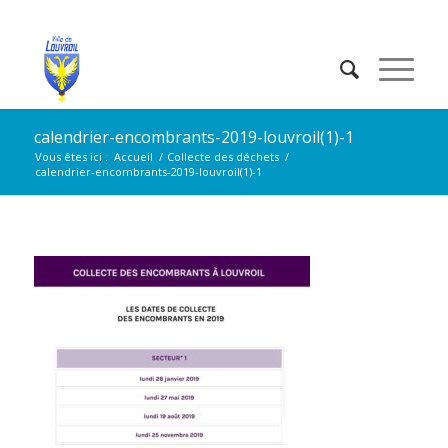
calendrier-encombrants-2019-louvroil(1)-1
Vous êtes ici :
Accueil
/
Collecte des déchets
/
calendrier-encombrants-2019-louvroil(1)-1