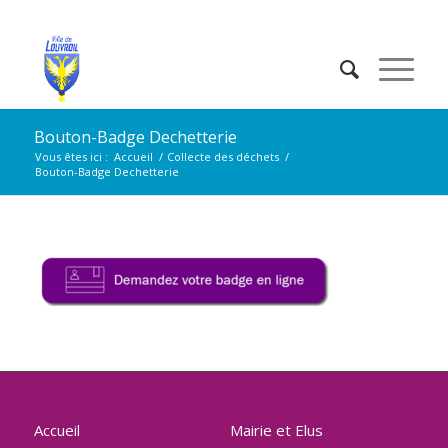
Bouton-Badge Dechetterie
Vous êtes ici :
Accueil
/
Collecte des déchets
/
Bouton-Badge Dechetterie
Accueil
Mairie et Elus