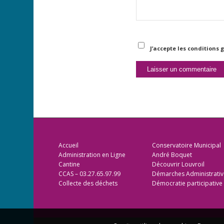
J’accepte les conditions
Accueil
Conservatoire Municipal
Administration en Ligne
André Boquet
Cantine
Découvrir Louvroil
CCAS – 03.27.65.97.99
Démarches Administrativ
Collecte des déchets
Démocratie participative