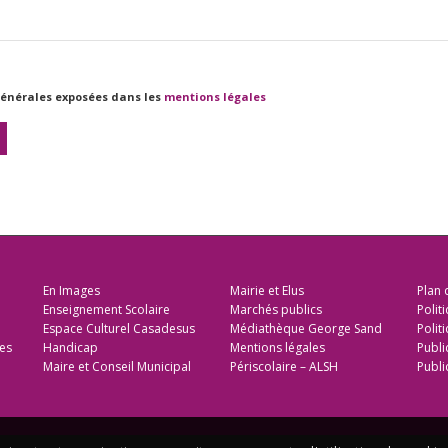
 générales exposées dans les
mentions légales
En Images
Mairie et Elus
Plan 
Enseignement Scolaire
Marchés publics
Polit
Espace Culturel Casadesus
Médiathèque George Sand
Politi
es
Handicap
Mentions légales
Publi
Maire et Conseil Municipal
Périscolaire – ALSH
Publi