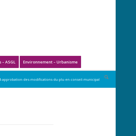
s – ASGL
Environnement – Urbanisme
4-approbation-des-modifications-du-plu-en-conseil-municipal