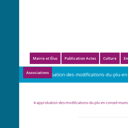
Mairie et Élus
Publication Actes
Culture
En
Associations
4-approbation-des-modifications-du-plu-en-
4-approbation-des-modifications-du-plu-en-conseil-munic