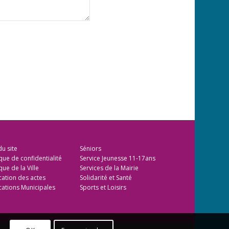
du site
Séniors
ique de confidentialité
Service Jeunesse 11-17ans
que de la Ville
Services de la Mairie
cation des actes
Solidarité et Santé
cations Municipales
Sports et Loisirs