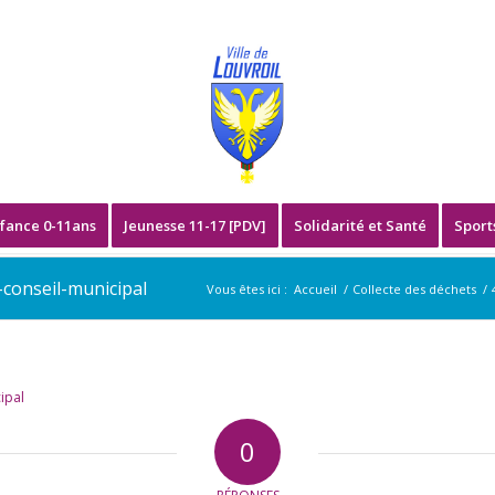
fance 0-11ans
Jeunesse 11-17 [PDV]
Solidarité et Santé
Sport
conseil-municipal
Vous êtes ici :
Accueil
/
Collecte des déchets
/
ipal
0