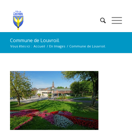
Commune de Louvroil.
Vous êtes ici :
Accueil
/
En Images
/
Commune de Louvroil.