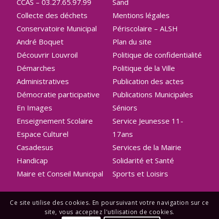
CCAS – 03.27.65.97.99
Sand
Collecte des déchets
Mentions légales
Conservatoire Municipal
Périscolaire – ALSH
André Boquet
Plan du site
Découvrir Louvroil
Politique de confidentialité
Démarches
Politique de la Ville
Administratives
Publication des actes
Démocratie participative
Publications Municipales
En Images
Séniors
Enseignement Scolaire
Service Jeunesse 11-
Espace Culturel
17ans
Casadesus
Services de la Mairie
Handicap
Solidarité et Santé
Maire et Conseil Municipal
Sports et Loisirs
Ce site utilise des cookies. En poursuivant votre navigation sur ce
site, vous acceptez l'utilisation de cookies.