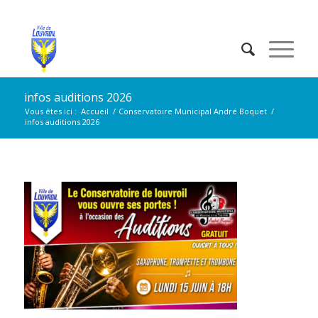
infos auditions 2026
Vous êtes ici :
Accueil
/
Conservatoire Municipal André Boquet
/
infos auditions 2026