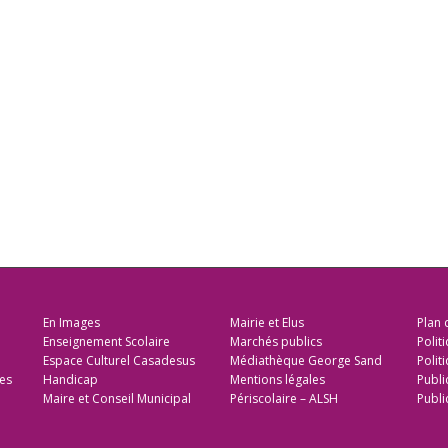
En Images
Mairie et Elus
Plan 
Enseignement Scolaire
Marchés publics
Polit
Espace Culturel Casadesus
Médiathèque George Sand
Politi
es
Handicap
Mentions légales
Publi
Maire et Conseil Municipal
Périscolaire – ALSH
Publi