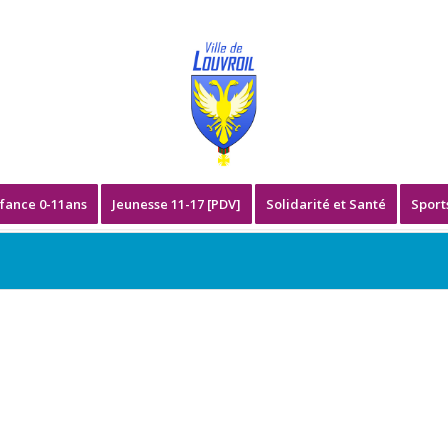
fance 0-11ans
Jeunesse 11-17 [PDV]
Solidarité et Santé
Sport