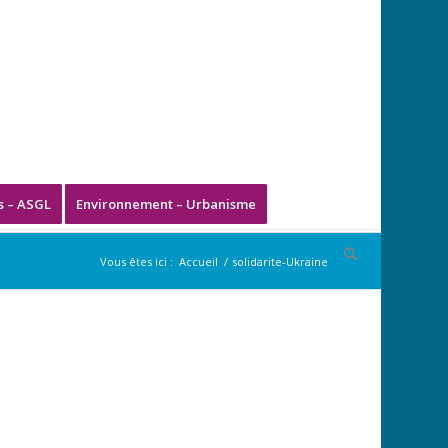
s – ASGL
Environnement – Urbanisme
Vous êtes ici :
Accueil
/
solidarite-Ukraine