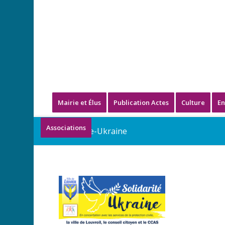
Mairie et Élus
Publication Actes
Culture
En
Associations
solidarite-Ukraine