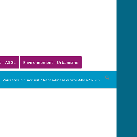
s – ASGL
Environnement – Urbanisme
Vous êtes ici :
Accueil
/
Repas-Aines-Louvroil-Mars-2025-02