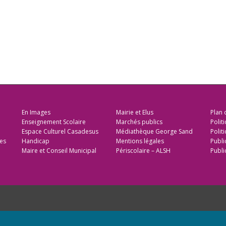
En Images
Mairie et Elus
Plan 
Enseignement Scolaire
Marchés publics
Polit
Espace Culturel Casadesus
Médiathèque George Sand
Politi
es
Handicap
Mentions légales
Publi
Maire et Conseil Municipal
Périscolaire – ALSH
Publi