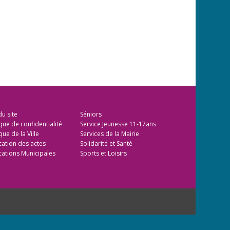
du site
Séniors
ique de confidentialité
Service Jeunesse 11-17ans
que de la Ville
Services de la Mairie
cation des actes
Solidarité et Santé
cations Municipales
Sports et Loisirs