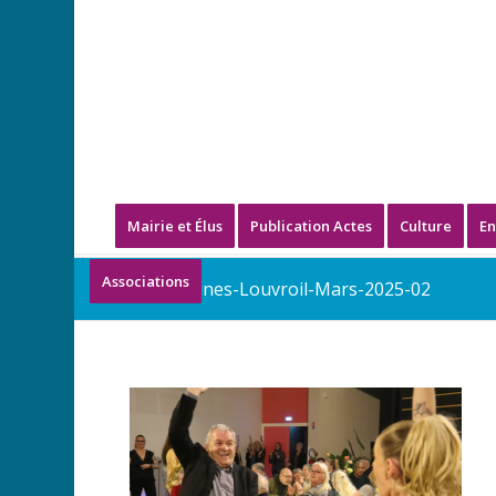
Mairie et Élus
Publication Actes
Culture
En
Associations
Repas-Aines-Louvroil-Mars-2025-02