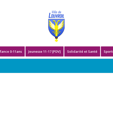
fance 0-11ans
Jeunesse 11-17 [PDV]
Solidarité et Santé
Sport