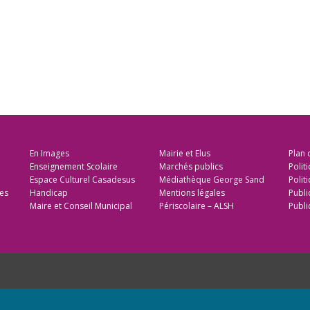
En Images
Mairie et Elus
Plan 
Enseignement Scolaire
Marchés publics
Polit
Espace Culturel Casadesus
Médiathèque George Sand
Politi
es
Handicap
Mentions légales
Publi
Maire et Conseil Municipal
Périscolaire – ALSH
Publi