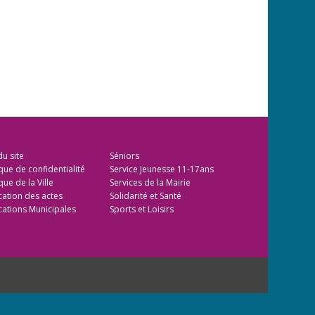
du site
Séniors
ique de confidentialité
Service Jeunesse 11-17ans
que de la Ville
Services de la Mairie
cation des actes
Solidarité et Santé
cations Municipales
Sports et Loisirs