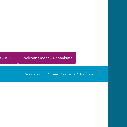
s – ASGL
Environnement – Urbanisme
Vous êtes ici :
Accueil
/
Parterre-N.Mandela