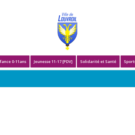
fance 0-11ans
Jeunesse 11-17 [PDV]
Solidarité et Santé
Sport