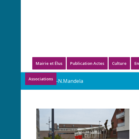
Mairie et Élus
Publication Actes
Culture
En
Associations
Parterre-N.Mandela