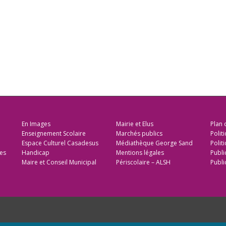
En Images
Mairie et Elus
Plan 
Enseignement Scolaire
Marchés publics
Polit
Espace Culturel Casadesus
Médiathèque George Sand
Politi
es
Handicap
Mentions légales
Publi
Maire et Conseil Municipal
Périscolaire – ALSH
Publi