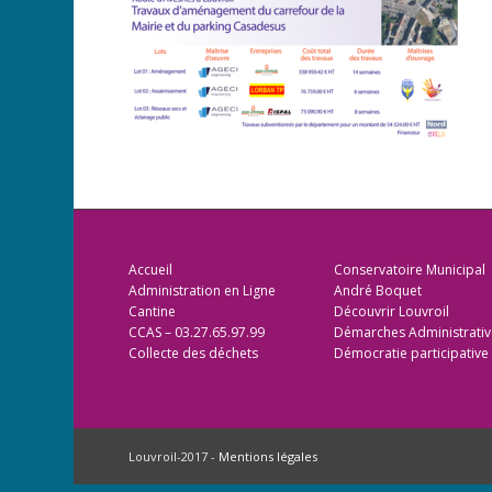
Accueil
Conservatoire Municipal
Administration en Ligne
André Boquet
Cantine
Découvrir Louvroil
CCAS – 03.27.65.97.99
Démarches Administrativ
Collecte des déchets
Démocratie participative
Louvroil-2017 -
Mentions légales