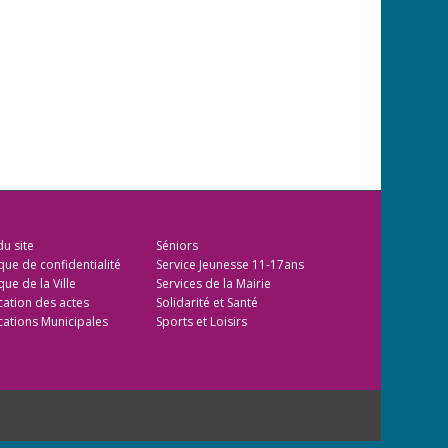
du site
Séniors
ique de confidentialité
Service Jeunesse 11-17ans
que de la Ville
Services de la Mairie
cation des actes
Solidarité et Santé
cations Municipales
Sports et Loisirs