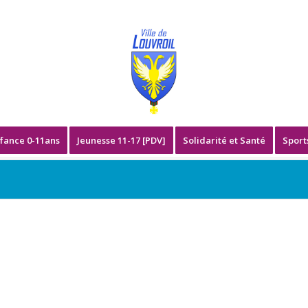
fance 0-11ans
Jeunesse 11-17 [PDV]
Solidarité et Santé
Sport