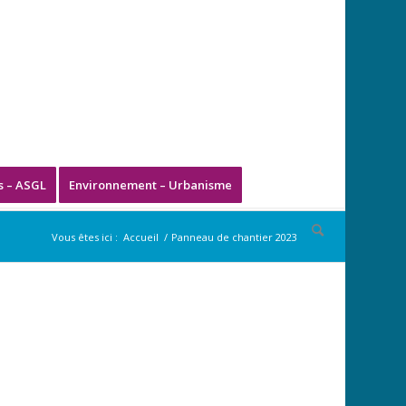
s – ASGL
Environnement – Urbanisme
Vous êtes ici :
Accueil
/
Panneau de chantier 2023