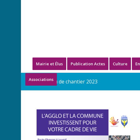
Mairie et Élus
Publication Actes
Culture
En
Associations
Panneau de chantier 2023