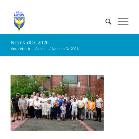
Noces-dOr-2026
Vous êtes ici :
Accueil
/
Noces-dOr-2026