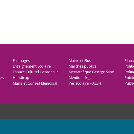
En Images
Mairie et Elus
Plan 
Enseignement Scolaire
Marchés publics
Polit
Espace Culturel Casadesus
Médiathèque George Sand
Politi
es
Handicap
Mentions légales
Publi
Maire et Conseil Municipal
Périscolaire – ALSH
Publi