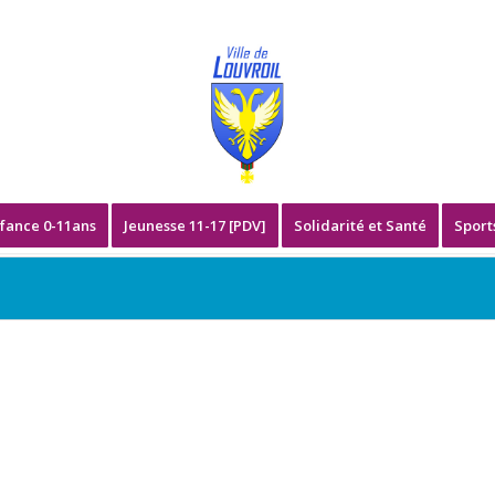
fance 0-11ans
Jeunesse 11-17 [PDV]
Solidarité et Santé
Sport