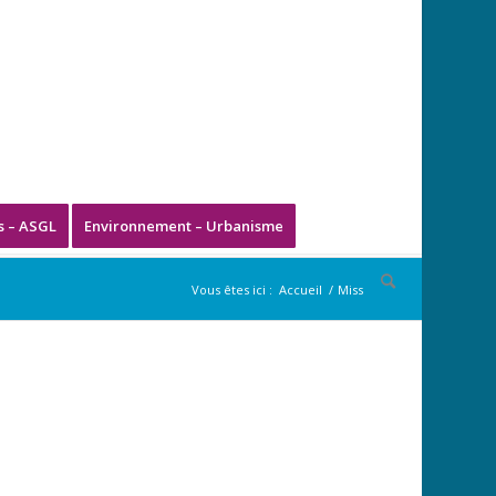
s – ASGL
Environnement – Urbanisme
Vous êtes ici :
Accueil
/
Miss