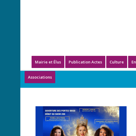
Mairie et Élus
Publication Actes
Culture
En
Associations
Miss