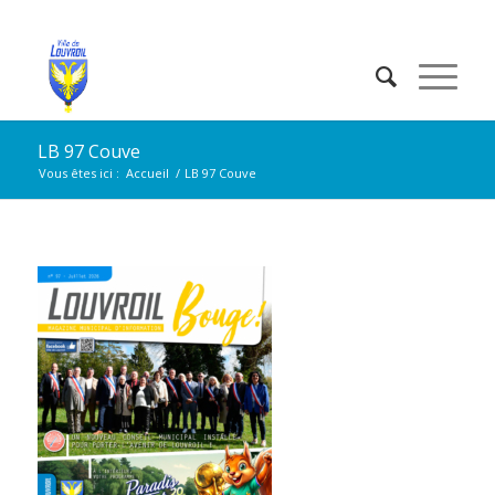
LB 97 Couve
Vous êtes ici :
Accueil
/
LB 97 Couve