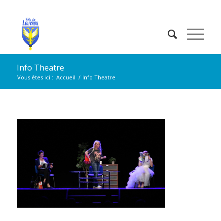
Info Theatre
Vous êtes ici :
Accueil
/
Info Theatre