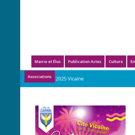
Mairie et Élus
Publication Actes
Culture
En
Associations
Info QEF 2025 Vicaine