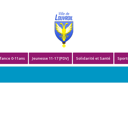
fance 0-11ans
Jeunesse 11-17 [PDV]
Solidarité et Santé
Sport