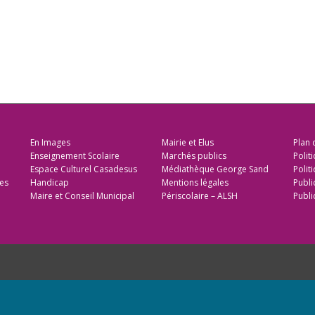
En Images
Mairie et Elus
Plan 
Enseignement Scolaire
Marchés publics
Polit
Espace Culturel Casadesus
Médiathèque George Sand
Politi
es
Handicap
Mentions légales
Publi
Maire et Conseil Municipal
Périscolaire – ALSH
Publi