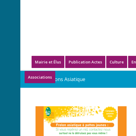
Mairie et Élus
Publication Actes
Culture
En
Associations
Info Frelons Asiatique