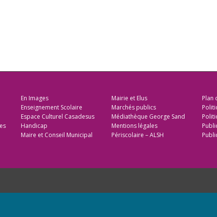
En Images
Mairie et Elus
Plan 
Enseignement Scolaire
Marchés publics
Polit
Espace Culturel Casadesus
Médiathèque George Sand
Politi
es
Handicap
Mentions légales
Publi
Maire et Conseil Municipal
Périscolaire – ALSH
Publi