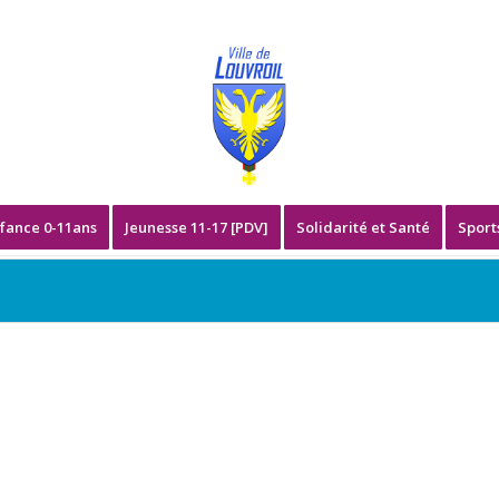
fance 0-11ans
Jeunesse 11-17 [PDV]
Solidarité et Santé
Sport