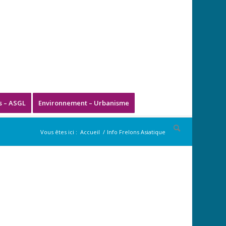
s – ASGL
Environnement – Urbanisme
Vous êtes ici :
Accueil
/
Info Frelons Asiatique