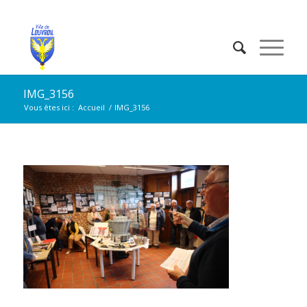
IMG_3156
Vous êtes ici :
Accueil
/
IMG_3156