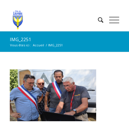
IMG_2251
Vous êtes ici :
Accueil
/
IMG_2251