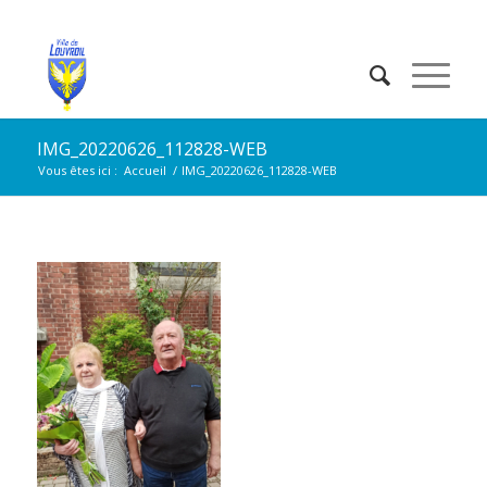
IMG_20220626_112828-WEB
Vous êtes ici :
Accueil
/
IMG_20220626_112828-WEB