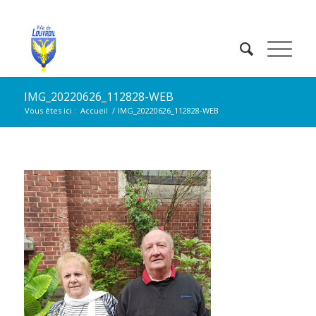
IMG_20220626_112828-WEB
Vous êtes ici :
Accueil
/
IMG_20220626_112828-WEB