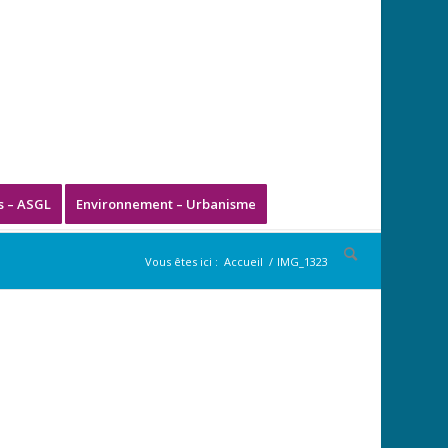
s – ASGL
Environnement – Urbanisme
Vous êtes ici :
Accueil
/
IMG_1323