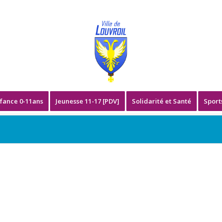
fance 0-11ans
Jeunesse 11-17 [PDV]
Solidarité et Santé
Sport