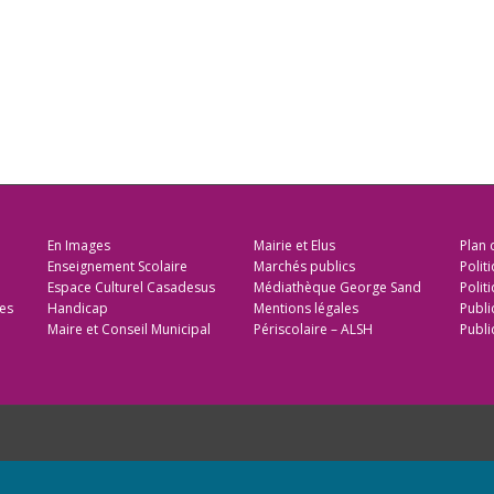
En Images
Mairie et Elus
Plan 
Enseignement Scolaire
Marchés publics
Polit
Espace Culturel Casadesus
Médiathèque George Sand
Politi
es
Handicap
Mentions légales
Publi
Maire et Conseil Municipal
Périscolaire – ALSH
Publi