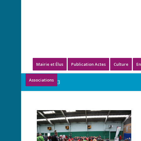
Mairie et Élus
Publication Actes
Culture
En
Associations
IMG_1323