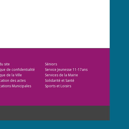
du site
Séniors
ique de confidentialité
Service Jeunesse 11-17ans
que de la Ville
Services de la Mairie
cation des actes
Solidarité et Santé
cations Municipales
Sports et Loisirs