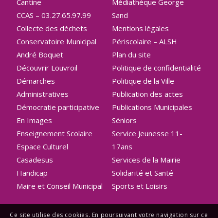
Cantine
Médiathèque George
CCAS – 03.27.65.97.99
Sand
Collecte des déchets
Mentions légales
Conservatoire Municipal
Périscolaire – ALSH
André Boquet
Plan du site
Découvrir Louvroil
Politique de confidentialité
Démarches
Politique de la Ville
Administratives
Publication des actes
Démocratie participative
Publications Municipales
En Images
Séniors
Enseignement Scolaire
Service Jeunesse 11-
Espace Culturel
17ans
Casadesus
Services de la Mairie
Handicap
Solidarité et Santé
Maire et Conseil Municipal
Sports et Loisirs
Ce site utilise des cookies. En poursuivant votre navigation sur ce