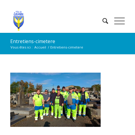
Entretiens-cimetere
Vous êtes ici :
Accueil
/
Entretiens-cimetere