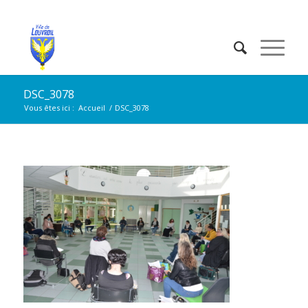
DSC_3078
Vous êtes ici :
Accueil
/
DSC_3078