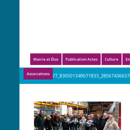
Mairie et Élus
Publication Actes
Culture
En
Associations
408791777_830501349071833_28567436637