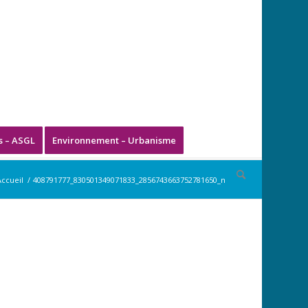
s – ASGL
Environnement – Urbanisme
Accueil
/
408791777_830501349071833_2856743663752781650_n