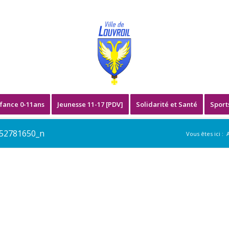
fance 0-11ans
Jeunesse 11-17 [PDV]
Solidarité et Santé
Sport
52781650_n
Vous êtes ici :