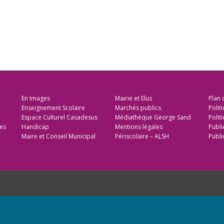
En Images
Mairie et Elus
Plan 
Enseignement Scolaire
Marchés publics
Polit
Espace Culturel Casadesus
Médiathèque George Sand
Politi
es
Handicap
Mentions légales
Publi
Maire et Conseil Municipal
Périscolaire – ALSH
Publi