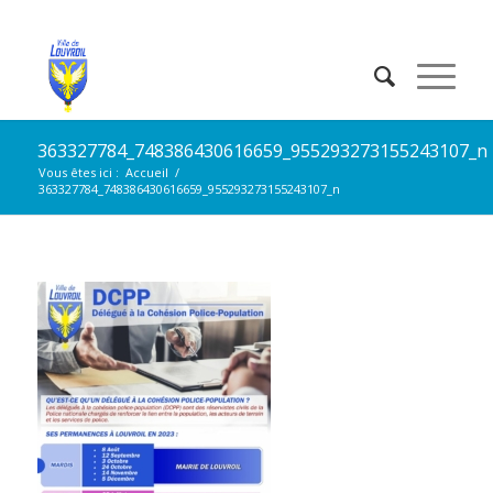
363327784_748386430616659_955293273155243107_n
Vous êtes ici :
Accueil
/
363327784_748386430616659_955293273155243107_n