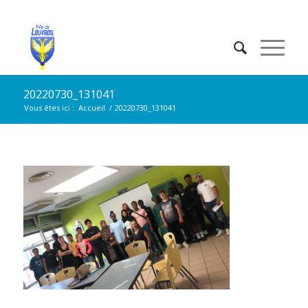
20220730_131041
Vous êtes ici :
Accueil
/
20220730_131041