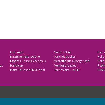
En Images
Mairie et Elus
Plan 
Enseignement Scolaire
Marchés publics
Polit
Espace Culturel Casadesus
Médiathèque George Sand
Politi
es
Handicap
Mentions légales
Publi
Maire et Conseil Municipal
Périscolaire – ALSH
Publi