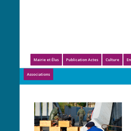
Mairie et Élus
Publication Actes
Culture
En
Associations
15-Bis