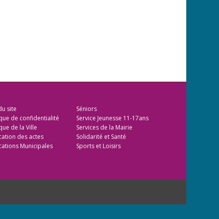
du site
Séniors
ique de confidentialité
Service Jeunesse 11-17ans
que de la Ville
Services de la Mairie
cation des actes
Solidarité et Santé
cations Municipales
Sports et Loisirs