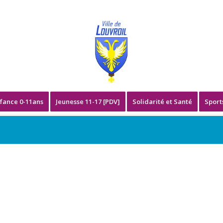
fance 0-11ans
Jeunesse 11-17 [PDV]
Solidarité et Santé
Sport