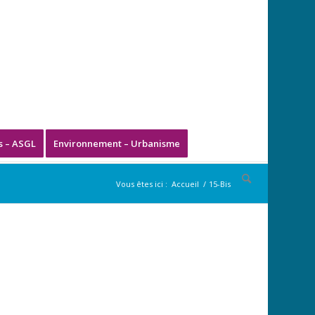
s – ASGL
Environnement – Urbanisme
Vous êtes ici :
Accueil
/
15-Bis