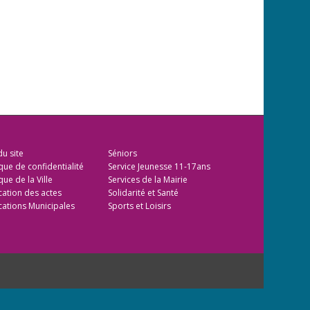
du site
Séniors
ique de confidentialité
Service Jeunesse 11-17ans
que de la Ville
Services de la Mairie
cation des actes
Solidarité et Santé
cations Municipales
Sports et Loisirs