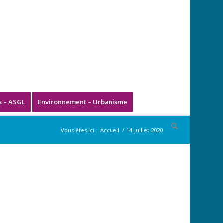
s – ASGL
Environnement – Urbanisme
Vous êtes ici :
Accueil
/
14-juillet-2020