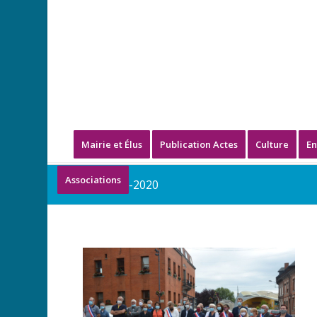
Mairie et Élus
Publication Actes
Culture
En
Associations
14-juillet-2020