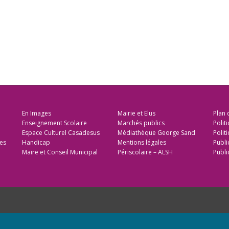
En Images
Mairie et Elus
Plan 
Enseignement Scolaire
Marchés publics
Polit
Espace Culturel Casadesus
Médiathèque George Sand
Politi
es
Handicap
Mentions légales
Publi
Maire et Conseil Municipal
Périscolaire – ALSH
Publi