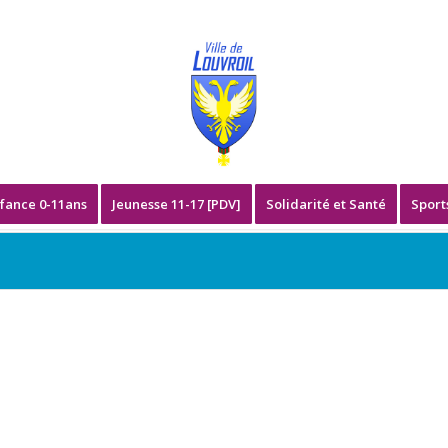
fance 0-11ans
Jeunesse 11-17 [PDV]
Solidarité et Santé
Sport